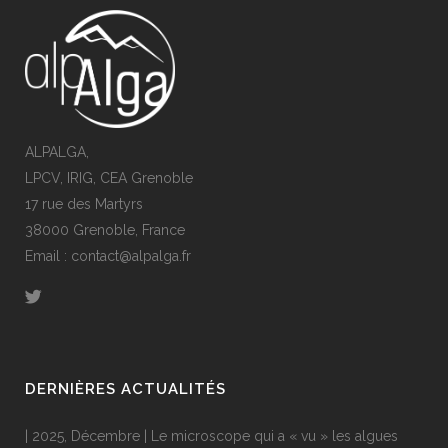
ALPALGA,
LPCV, IRIG, CEA Grenoble
17 rue des Martyrs
38000 Grenoble, France
Email : contact@alpalga.fr
DERNIÈRES ACTUALITÉS
| 2025, Décembre | Le microscope qui a « vu » les algues