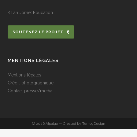
Kilian Jornet Foudation
SOUTENEZ LE PROJET
MENTIONS LÉGALES
Mentions légales
Crédit-photographique
Contact presse/media
© 2026 Alpalga — Created by TernogDesign
Français
Anglais