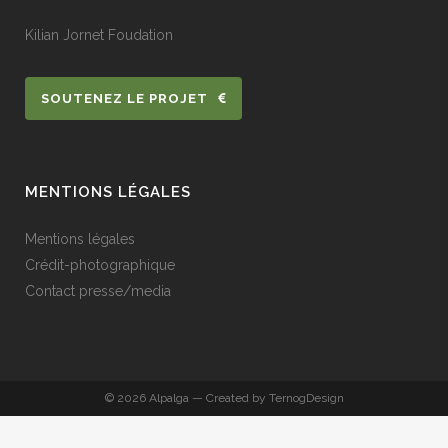
Kilian Jornet Foudation
SOUTENEZ LE PROJET
MENTIONS LÉGALES
Mentions légales
Crédit-photographique
Contact presse/media
© 2026 Alpalga — Created by TernogDesign
Français
Anglais