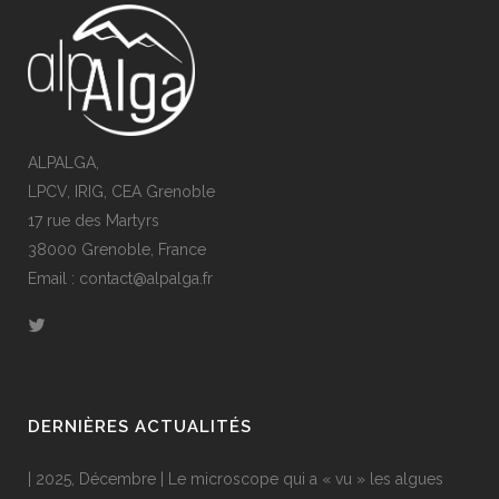
ALPALGA,
LPCV, IRIG, CEA Grenoble
17 rue des Martyrs
38000 Grenoble, France
Email : contact@alpalga.fr
DERNIÈRES ACTUALITÉS
| 2025, Décembre | Le microscope qui a « vu » les algues