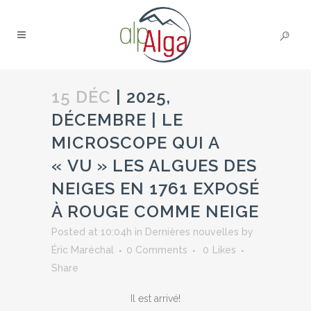
15 DÉC
| 2025,
DÉCEMBRE | LE
MICROSCOPE QUI A
« VU » LES ALGUES DES
NEIGES EN 1761 EXPOSÉ
À ROUGE COMME NEIGE
Posted at 10:04h
in
Dernières nouvelles
by
Éric Maréchal
0 Comments
0
Likes
Share
Il est arrivé!