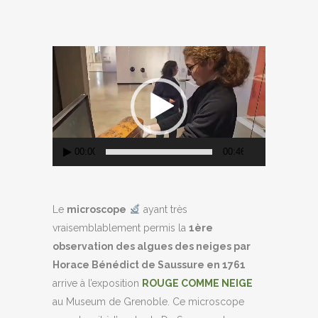
Lecteur
vidéo
00:00
00:46
Le
microscope
ayant très
vraisemblablement permis la
1ère
observation des algues des neiges par
Horace Bénédict de Saussure en 1761
arrive à l’exposition
ROUGE COMME NEIGE
au Museum de Grenoble. Ce microscope