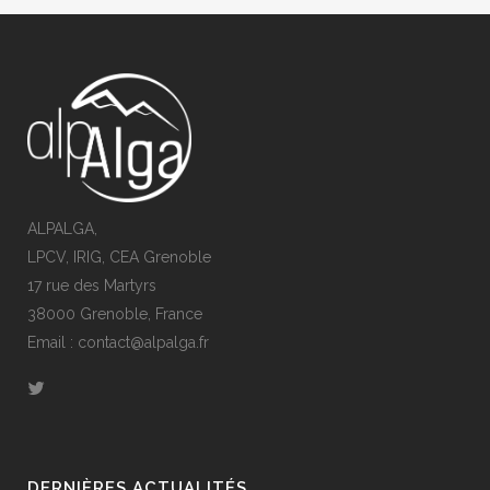
ALPALGA,
LPCV, IRIG, CEA Grenoble
17 rue des Martyrs
38000 Grenoble, France
Email : contact@alpalga.fr
DERNIÈRES ACTUALITÉS