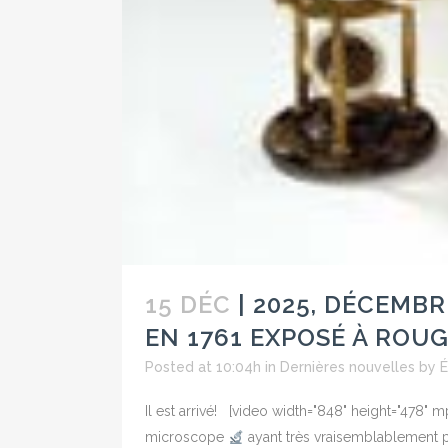
15 DÉC
| 2025, DÉCEMBR
EN 1761 EXPOSÉ À ROU
Posted at 10:04h
in
Dernières nouvelles
by
É
Il est arrivé! [video width="848" height="478
microscope
ayant très vraisemblablement p