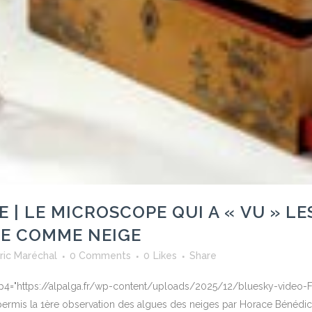
E | LE MICROSCOPE QUI A « VU » L
GE COMME NEIGE
ric Maréchal
0 Comments
0
Likes
Share
" mp4="https://alpalga.fr/wp-content/uploads/2025/12/bluesky-video-F
ermis la 1ère observation des algues des neiges par Horace Bénédict 