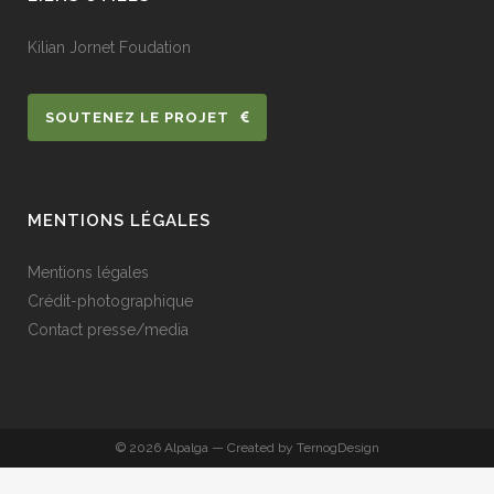
Kilian Jornet Foudation
SOUTENEZ LE PROJET
MENTIONS LÉGALES
Mentions légales
Crédit-photographique
Contact presse/media
© 2026 Alpalga — Created by TernogDesign
Français
Anglais