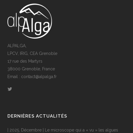
ALPALGA,
LPCV, IRIG, CEA Grenoble
17 rue des Martyrs
38000 Grenoble, France
Email : contact@alpalga.fr
DERNIÈRES ACTUALITÉS
| 2025, Décembre | Le microscope qui a « vu » les algues