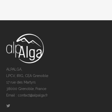
ALPALGA,
LPCV, IRIG, CEA Grenoble
17 rue des Martyrs
38000 Grenoble, France
Email : contact@alpalga.fr