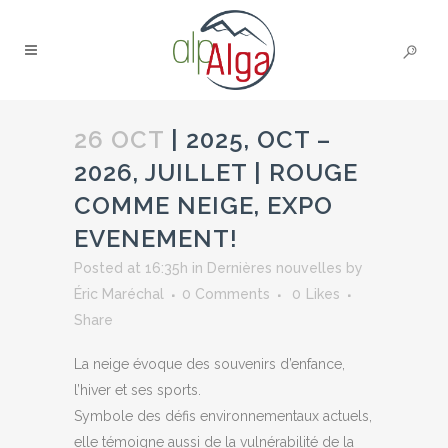
26 OCT
| 2025, OCT –
2026, JUILLET | ROUGE
COMME NEIGE, EXPO
EVENEMENT!
Posted at 16:35h
in
Dernières nouvelles
by
Éric Maréchal
0 Comments
0
Likes
Share
La neige évoque des souvenirs d’enfance,
l’hiver et ses sports.
Symbole des défis environnementaux actuels,
elle témoigne aussi de la vulnérabilité de la